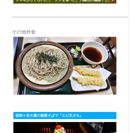
その他外食
祖師ヶ谷大蔵の箱根そばで『エビ天ざる』