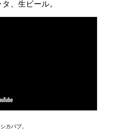
ラタ、生ビール。
シシカバブ。