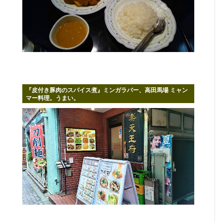
『皮付き豚肉のスパイス煮』ミンガラバー、高田馬場 ミャン
マー料理。うまい。