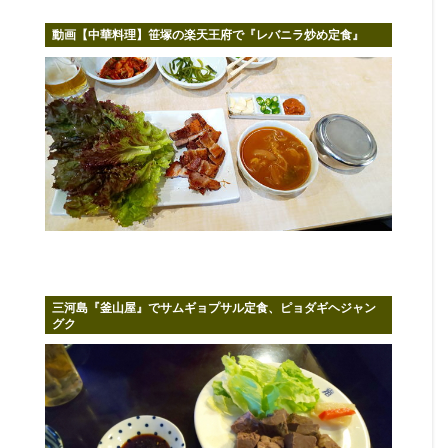
動画【中華料理】笹塚の楽天王府で『レバニラ炒め定食』
三河島『釜山屋』でサムギョプサル定食、ピョダギヘジャン
グク